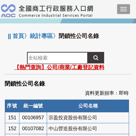
跳
Toggl
到
navig
主
:::
要
內
||
首頁
〉
統計專區
〉
閉鎖性公司名錄
容
全
站
【熱門查詢】公司/商業/工廠登記資料
檢
索
閉鎖性公司名錄
資料更新頻率：即時
序號
統一編號
公司名稱
151
00106957
宗盈投資股份有限公司
152
00107082
中山營造股份有限公司