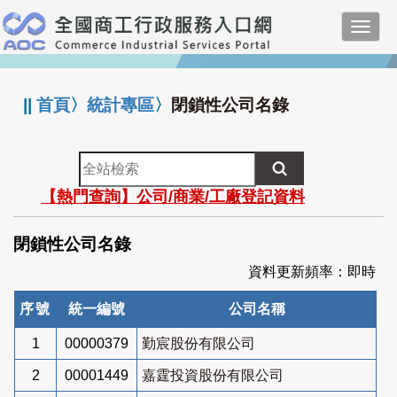
跳
Toggl
到
navig
主
:::
要
內
||
首頁
〉
統計專區
〉
閉鎖性公司名錄
容
全
站
【熱門查詢】公司/商業/工廠登記資料
檢
索
閉鎖性公司名錄
資料更新頻率：即時
序號
統一編號
公司名稱
1
00000379
勤宸股份有限公司
2
00001449
嘉霆投資股份有限公司