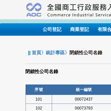
跳
到
主
要
內
公司登記
商業登記
有限
容
:::
||
首頁
〉
統計專區
〉
閉鎖性公司名錄
閉鎖性公司名錄
序號
統一編號
101
00072437
102
00073793