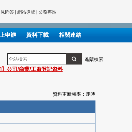
常見問答
|
網站導覽
|
公務專區
上申辦
資料下載
相關連結
全
進階檢索
站
】公司/商業/工廠登記資料
檢
索
資料更新頻率：即時