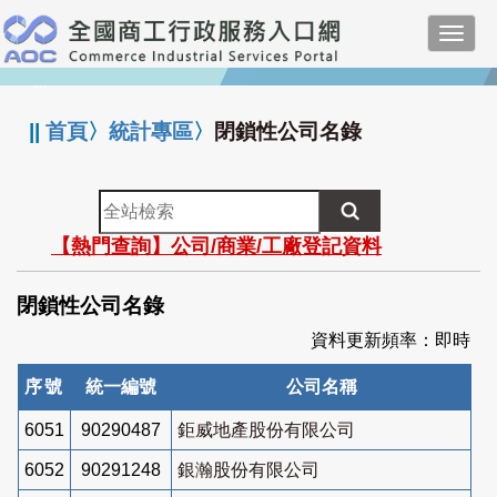
跳
Toggl
到
navig
主
:::
要
內
||
首頁
〉
統計專區
〉
閉鎖性公司名錄
容
全
站
【熱門查詢】公司/商業/工廠登記資料
檢
索
閉鎖性公司名錄
資料更新頻率：即時
序號
統一編號
公司名稱
6051
90290487
鉅威地產股份有限公司
6052
90291248
銀瀚股份有限公司