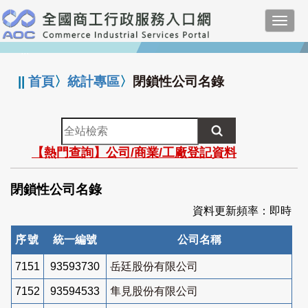
跳
Toggl
到
navig
主
:::
要
內
||
首頁
〉
統計專區
〉
閉鎖性公司名錄
容
全
站
【熱門查詢】公司/商業/工廠登記資料
檢
索
閉鎖性公司名錄
資料更新頻率：即時
序號
統一編號
公司名稱
7151
93593730
岳廷股份有限公司
7152
93594533
隼見股份有限公司