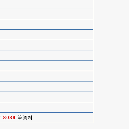
有
8039
筆資料