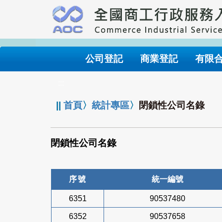
跳
到
主
要
內
公司登記
商業登記
有限
容
:::
||
首頁
〉
統計專區
〉
閉鎖性公司名錄
閉鎖性公司名錄
序號
統一編號
6351
90537480
6352
90537658