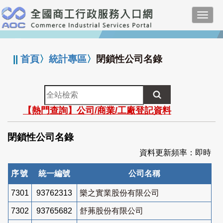
跳
Toggl
到
navig
主
:::
要
內
||
首頁
〉
統計專區
〉
閉鎖性公司名錄
容
全
站
【熱門查詢】公司/商業/工廠登記資料
檢
索
閉鎖性公司名錄
資料更新頻率：即時
序號
統一編號
公司名稱
7301
93762313
樂之實業股份有限公司
7302
93765682
舒茀股份有限公司