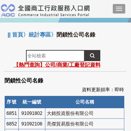
跳
Toggl
到
navig
主
:::
要
內
||
首頁
〉
統計專區
〉
閉鎖性公司名錄
容
全
站
【熱門查詢】公司/商業/工廠登記資料
檢
索
閉鎖性公司名錄
資料更新頻率：即時
序號
統一編號
公司名稱
6851
91091802
大銘投資股份有限公司
6852
91092106
亮傑貿易股份有限公司