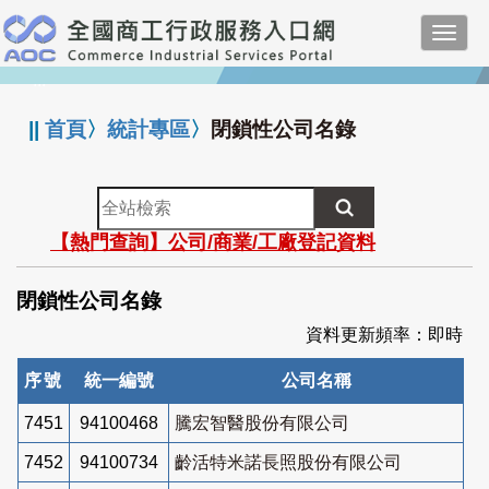
跳
Toggl
到
navig
主
:::
要
內
||
首頁
〉
統計專區
〉
閉鎖性公司名錄
容
全
站
【熱門查詢】公司/商業/工廠登記資料
檢
索
閉鎖性公司名錄
資料更新頻率：即時
序號
統一編號
公司名稱
7451
94100468
騰宏智醫股份有限公司
7452
94100734
齡活特米諾長照股份有限公司