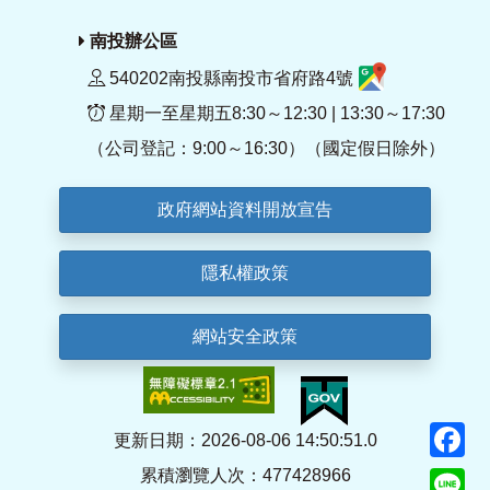
南投辦公區
540202南投縣南投市省府路4號
星期一至星期五8:30～12:30 | 13:30～17:30
（公司登記：9:00～16:30）（國定假日除外）
政府網站資料開放宣告
隱私權政策
網站安全政策
F
更新日期：2026-08-06 14:50:51.0
累積瀏覽人次：477428966
Li