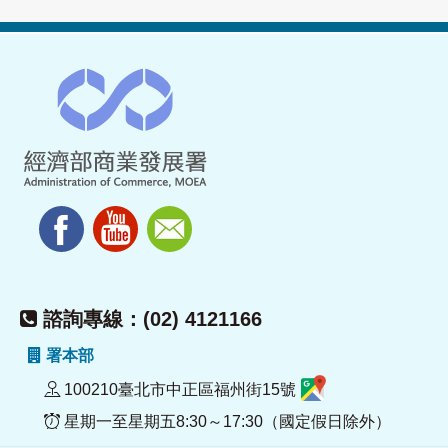
諮詢專線：(02) 4121166
署本部
100210臺北市中正區福州街15號
星期一至星期五8:30～17:30（國定假日除外）