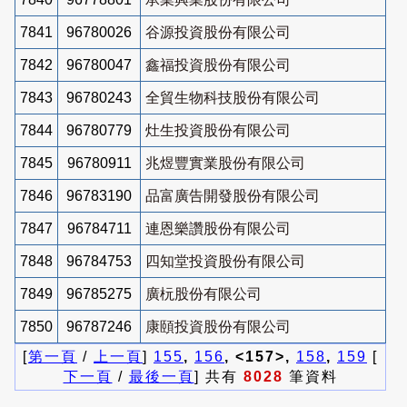
7841
96780026
谷源投資股份有限公司
7842
96780047
鑫福投資股份有限公司
7843
96780243
全貿生物科技股份有限公司
7844
96780779
灶生投資股份有限公司
7845
96780911
兆煜豐實業股份有限公司
7846
96783190
品富廣告開發股份有限公司
7847
96784711
連恩樂讚股份有限公司
7848
96784753
四知堂投資股份有限公司
7849
96785275
廣杬股份有限公司
7850
96787246
康頤投資股份有限公司
[
第一頁
/
上一頁
]
155
,
156
, <157>,
158
,
159
[
下一頁
/
最後一頁
] 共有
8028
筆資料