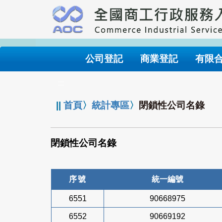
跳
到
主
要
內
公司登記
商業登記
有限
容
:::
||
首頁
〉
統計專區
〉
閉鎖性公司名錄
閉鎖性公司名錄
序號
統一編號
6551
90668975
6552
90669192