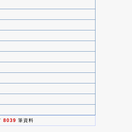
有
8039
筆資料