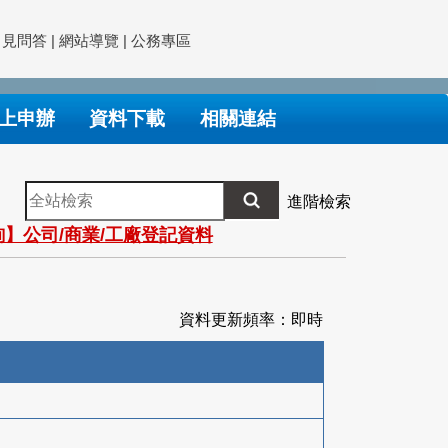
常見問答
|
網站導覽
|
公務專區
上申辦
資料下載
相關連結
全
進階檢索
站
】公司/商業/工廠登記資料
檢
索
資料更新頻率：即時