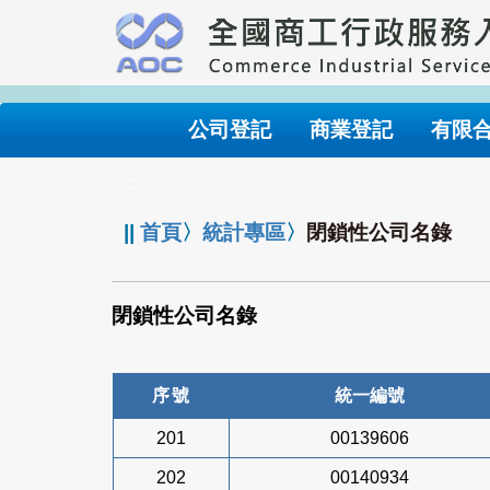
跳
到
主
要
內
公司登記
商業登記
有限
容
:::
||
首頁
〉
統計專區
〉
閉鎖性公司名錄
閉鎖性公司名錄
序號
統一編號
201
00139606
202
00140934