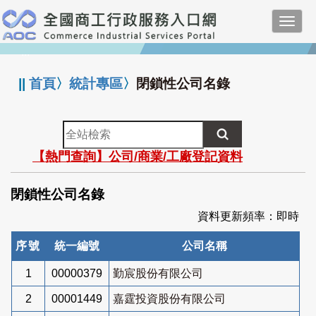
跳
Toggl
到
navig
主
:::
要
內
||
首頁
〉
統計專區
〉
閉鎖性公司名錄
容
全
站
【熱門查詢】公司/商業/工廠登記資料
檢
索
閉鎖性公司名錄
資料更新頻率：即時
序號
統一編號
公司名稱
1
00000379
勤宸股份有限公司
2
00001449
嘉霆投資股份有限公司