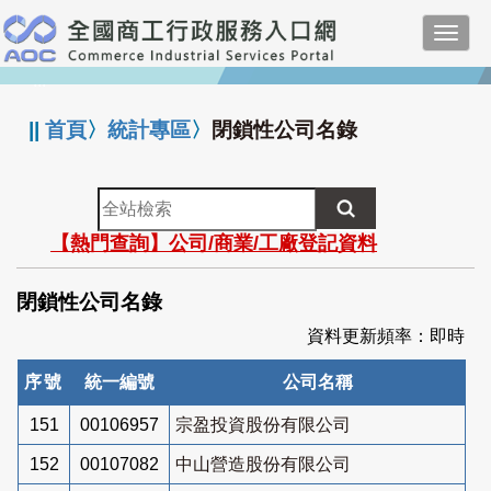
跳
Toggl
到
navig
主
:::
要
內
||
首頁
〉
統計專區
〉
閉鎖性公司名錄
容
全
站
【熱門查詢】公司/商業/工廠登記資料
檢
索
閉鎖性公司名錄
資料更新頻率：即時
序號
統一編號
公司名稱
151
00106957
宗盈投資股份有限公司
152
00107082
中山營造股份有限公司