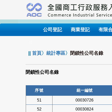
跳
到
主
要
內
公司登記
商業登記
有限
容
:::
||
首頁
〉
統計專區
〉
閉鎖性公司名錄
閉鎖性公司名錄
序號
統一編號
51
00030726
52
00030824