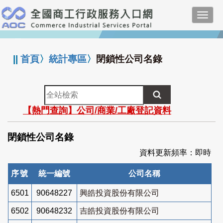
跳
Toggl
到
navig
主
:::
要
內
||
首頁
〉
統計專區
〉
閉鎖性公司名錄
容
全
站
【熱門查詢】公司/商業/工廠登記資料
檢
索
閉鎖性公司名錄
資料更新頻率：即時
序號
統一編號
公司名稱
6501
90648227
興皓投資股份有限公司
6502
90648232
吉皓投資股份有限公司