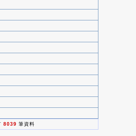
有
8039
筆資料