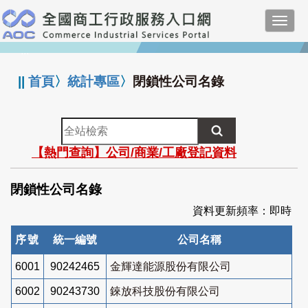
跳
Toggl
到
navig
主
:::
要
內
||
首頁
〉
統計專區
〉
閉鎖性公司名錄
容
全
站
【熱門查詢】公司/商業/工廠登記資料
檢
索
閉鎖性公司名錄
資料更新頻率：即時
序號
統一編號
公司名稱
6001
90242465
金輝達能源股份有限公司
6002
90243730
錸放科技股份有限公司