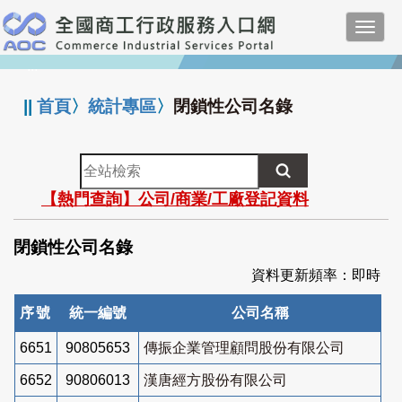
跳
Toggl
到
navig
主
:::
要
內
||
首頁
〉
統計專區
〉
閉鎖性公司名錄
容
全
站
【熱門查詢】公司/商業/工廠登記資料
檢
索
閉鎖性公司名錄
資料更新頻率：即時
序號
統一編號
公司名稱
6651
90805653
傳振企業管理顧問股份有限公司
6652
90806013
漢唐經方股份有限公司