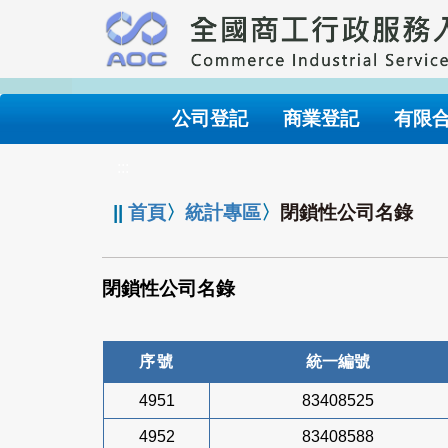
跳
到
主
要
內
公司登記
商業登記
有限
容
:::
||
首頁
〉
統計專區
〉
閉鎖性公司名錄
閉鎖性公司名錄
序號
統一編號
4951
83408525
4952
83408588