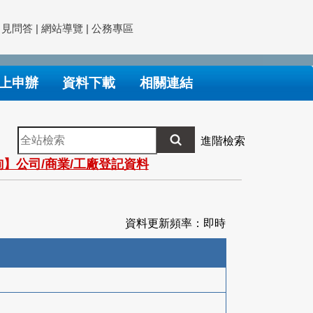
常見問答
|
網站導覽
|
公務專區
上申辦
資料下載
相關連結
全
進階檢索
站
】公司/商業/工廠登記資料
檢
索
資料更新頻率：即時