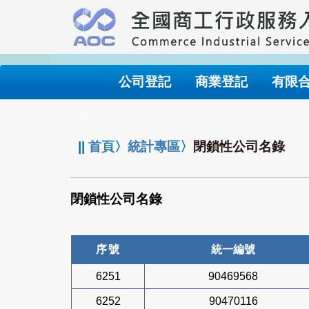
跳
到
主
要
內
公司登記
商業登記
有限
容
:::
||
首頁
〉
統計專區
〉
閉鎖性公司名錄
閉鎖性公司名錄
序號
統一編號
6251
90469568
6252
90470116