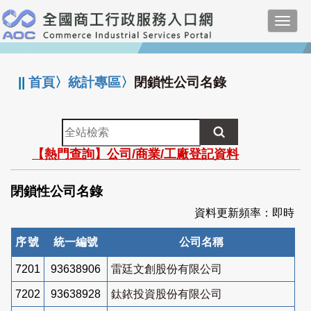
跳
Toggl
到
navig
主
:::
要
內
||
首頁
〉
統計專區
〉
閉鎖性公司名錄
容
全
站
【熱門查詢】公司/商業/工廠登記資料
檢
索
閉鎖性公司名錄
資料更新頻率：即時
序號
統一編號
公司名稱
7201
93638906
雷廷文創股份有限公司
7202
93638928
鈦銥投資股份有限公司