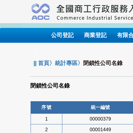
跳
到
主
要
內
公司登記
商業登記
有限
容
:::
||
首頁
〉
統計專區
〉
閉鎖性公司名錄
閉鎖性公司名錄
序號
統一編號
1
00000379
2
00001449