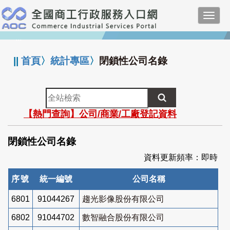
跳
Toggl
到
navig
主
:::
要
內
||
首頁
〉
統計專區
〉
閉鎖性公司名錄
容
全
站
【熱門查詢】公司/商業/工廠登記資料
檢
索
閉鎖性公司名錄
資料更新頻率：即時
序號
統一編號
公司名稱
6801
91044267
趨光影像股份有限公司
6802
91044702
數智融合股份有限公司