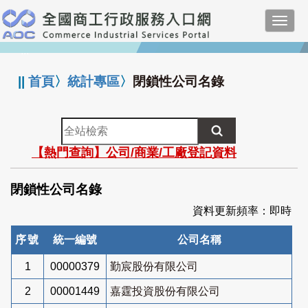
跳
Toggl
到
navig
主
:::
要
內
||
首頁
〉
統計專區
〉
閉鎖性公司名錄
容
全
站
【熱門查詢】公司/商業/工廠登記資料
檢
索
閉鎖性公司名錄
資料更新頻率：即時
序號
統一編號
公司名稱
1
00000379
勤宸股份有限公司
2
00001449
嘉霆投資股份有限公司