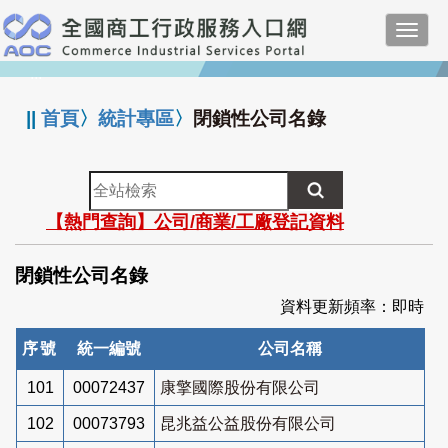
跳
Toggl
到
navig
主
:::
要
內
||
首頁
〉
統計專區
〉
閉鎖性公司名錄
容
全
站
【熱門查詢】公司/商業/工廠登記資料
檢
索
閉鎖性公司名錄
資料更新頻率：即時
序號
統一編號
公司名稱
101
00072437
康擎國際股份有限公司
102
00073793
昆兆益公益股份有限公司