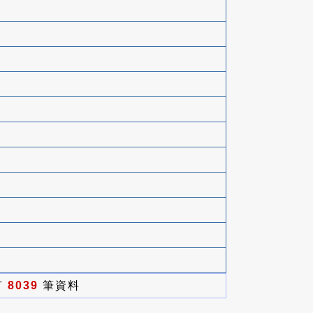
有
8039
筆資料