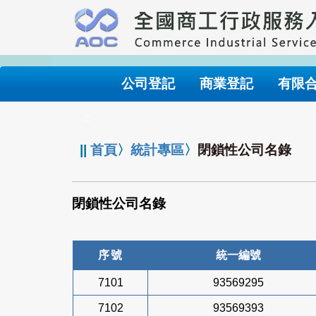
跳
到
主
要
內
公司登記
商業登記
有限
容
:::
||
首頁
〉
統計專區
〉
閉鎖性公司名錄
閉鎖性公司名錄
序號
統一編號
7101
93569295
7102
93569393