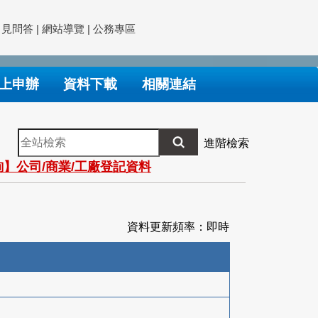
常見問答
|
網站導覽
|
公務專區
上申辦
資料下載
相關連結
全
進階檢索
站
】公司/商業/工廠登記資料
檢
索
資料更新頻率：即時