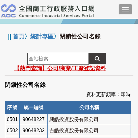
跳
Toggl
到
navig
主
:::
要
內
||
首頁
〉
統計專區
〉
閉鎖性公司名錄
容
全
站
【熱門查詢】公司/商業/工廠登記資料
檢
索
閉鎖性公司名錄
資料更新頻率：即時
序號
統一編號
公司名稱
6501
90648227
興皓投資股份有限公司
6502
90648232
吉皓投資股份有限公司