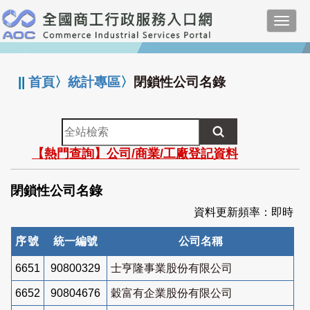
跳
Toggl
到
navig
主
:::
要
內
||
首頁
〉
統計專區
〉
閉鎖性公司名錄
容
全
站
【熱門查詢】公司/商業/工廠登記資料
檢
索
閉鎖性公司名錄
資料更新頻率：即時
序號
統一編號
公司名稱
6651
90800329
士亨隆事業股份有限公司
6652
90804676
穀富有企業股份有限公司