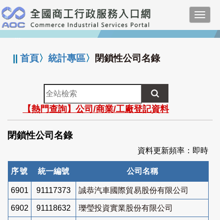
跳
Toggl
到
navig
主
:::
要
內
||
首頁
〉
統計專區
〉
閉鎖性公司名錄
容
全
站
【熱門查詢】公司/商業/工廠登記資料
檢
索
閉鎖性公司名錄
資料更新頻率：即時
序號
統一編號
公司名稱
6901
91117373
誠恭汽車國際貿易股份有限公司
6902
91118632
瓅瑩投資實業股份有限公司