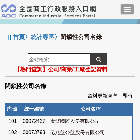
跳
Toggl
到
navig
主
:::
要
內
||
首頁
〉
統計專區
〉
閉鎖性公司名錄
容
全
站
【熱門查詢】公司/商業/工廠登記資料
檢
索
閉鎖性公司名錄
資料更新頻率：即時
序號
統一編號
公司名稱
101
00072437
康擎國際股份有限公司
102
00073793
昆兆益公益股份有限公司