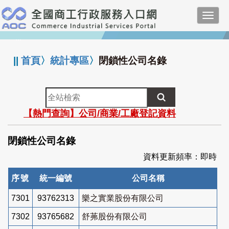
跳
Toggl
到
navig
主
:::
要
內
||
首頁
〉
統計專區
〉
閉鎖性公司名錄
容
全
站
【熱門查詢】公司/商業/工廠登記資料
檢
索
閉鎖性公司名錄
資料更新頻率：即時
序號
統一編號
公司名稱
7301
93762313
樂之實業股份有限公司
7302
93765682
舒茀股份有限公司