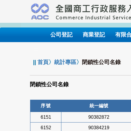
跳
到
主
要
內
公司登記
商業登記
有限
容
:::
||
首頁
〉
統計專區
〉
閉鎖性公司名錄
閉鎖性公司名錄
序號
統一編號
6151
90382872
6152
90384219