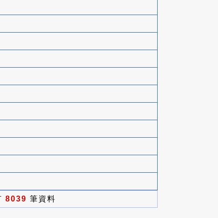
有
8039
筆資料