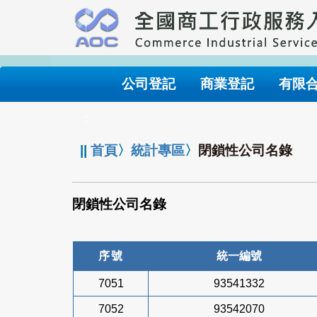
跳
到
主
要
內
公司登記
商業登記
有限
容
:::
||
首頁
〉
統計專區
〉
閉鎖性公司名錄
閉鎖性公司名錄
序號
統一編號
7051
93541332
7052
93542070