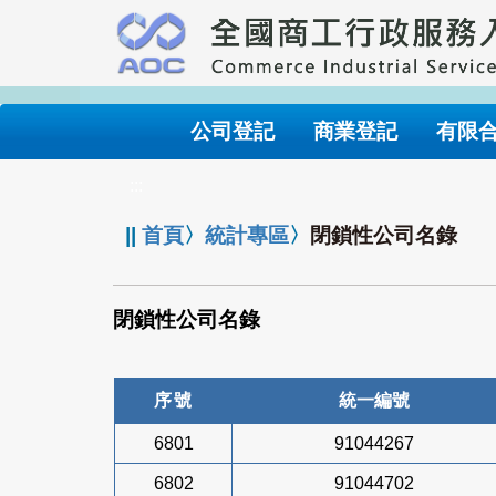
跳
到
主
要
內
公司登記
商業登記
有限
容
:::
||
首頁
〉
統計專區
〉
閉鎖性公司名錄
閉鎖性公司名錄
序號
統一編號
6801
91044267
6802
91044702