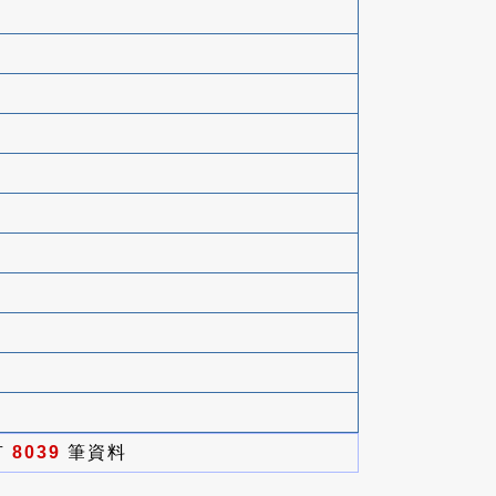
有
8039
筆資料