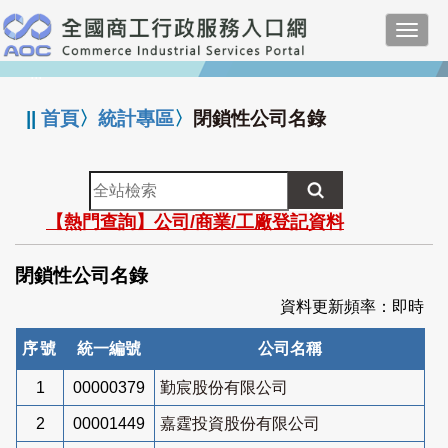
跳
Toggl
到
navig
主
:::
要
內
||
首頁
〉
統計專區
〉
閉鎖性公司名錄
容
全
站
【熱門查詢】公司/商業/工廠登記資料
檢
索
閉鎖性公司名錄
資料更新頻率：即時
序號
統一編號
公司名稱
1
00000379
勤宸股份有限公司
2
00001449
嘉霆投資股份有限公司