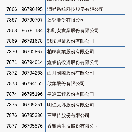
7866
96790495
潤昇系統科技股份有限公司
7867
96790707
堡登股份有限公司
7868
96791184
和則安實業股份有限公司
7869
96791678
誠拓興業股份有限公司
7870
96792867
柏琳實業股份有限公司
7871
96794014
鑫睿信投資股份有限公司
7872
96794268
酉月國際股份有限公司
7873
96794555
啟集股份有限公司
7874
96795196
皇通工程股份有限公司
7875
96795251
明仁太郎股份有限公司
7876
96795386
三里侍股份有限公司
7877
96795576
香雅萊生技股份有限公司