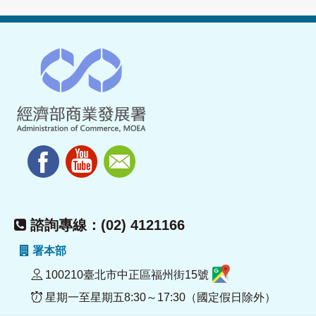
諮詢專線：(02) 4121166
署本部
100210臺北市中正區福州街15號
星期一至星期五8:30～17:30（國定假日除外）