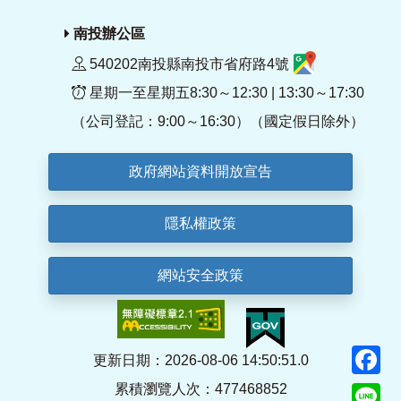
南投辦公區
540202南投縣南投市省府路4號
星期一至星期五8:30～12:30 | 13:30～17:30
（公司登記：9:00～16:30）（國定假日除外）
政府網站資料開放宣告
隱私權政策
網站安全政策
F
更新日期：2026-08-06 14:50:51.0
累積瀏覽人次：477468852
Li