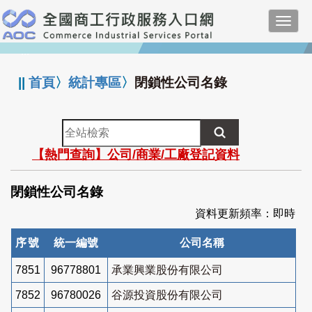
跳
Toggl
到
navig
主
:::
要
內
||
首頁
〉
統計專區
〉
閉鎖性公司名錄
容
全
站
【熱門查詢】公司/商業/工廠登記資料
檢
索
閉鎖性公司名錄
資料更新頻率：即時
序號
統一編號
公司名稱
7851
96778801
承業興業股份有限公司
7852
96780026
谷源投資股份有限公司