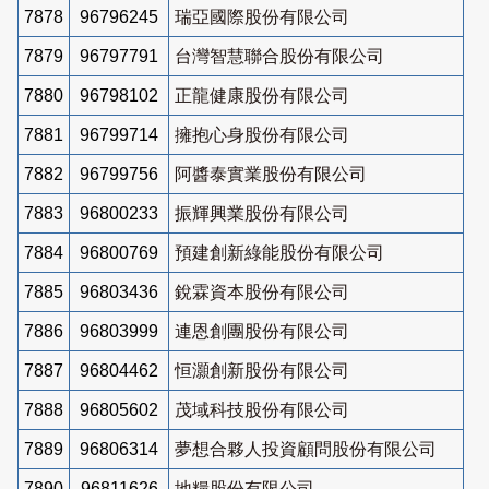
7878
96796245
瑞亞國際股份有限公司
7879
96797791
台灣智慧聯合股份有限公司
7880
96798102
正龍健康股份有限公司
7881
96799714
擁抱心身股份有限公司
7882
96799756
阿醬泰實業股份有限公司
7883
96800233
振輝興業股份有限公司
7884
96800769
預建創新綠能股份有限公司
7885
96803436
銳霖資本股份有限公司
7886
96803999
連恩創團股份有限公司
7887
96804462
恒灝創新股份有限公司
7888
96805602
茂域科技股份有限公司
7889
96806314
夢想合夥人投資顧問股份有限公司
7890
96811626
地糧股份有限公司