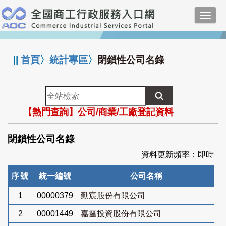
跳
Toggl
到
navig
主
:::
要
內
||
首頁
〉
統計專區
〉
閉鎖性公司名錄
容
全
站
【熱門查詢】公司/商業/工廠登記資料
檢
索
閉鎖性公司名錄
資料更新頻率：即時
序號
統一編號
公司名稱
1
00000379
勤宸股份有限公司
2
00001449
嘉霆投資股份有限公司