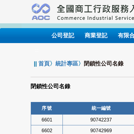
跳
到
主
要
內
公司登記
商業登記
有限
容
:::
||
首頁
〉
統計專區
〉
閉鎖性公司名錄
閉鎖性公司名錄
序號
統一編號
6601
90742237
6602
90742969