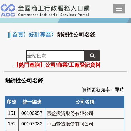
跳
Toggl
到
navig
主
:::
要
內
||
首頁
〉
統計專區
〉
閉鎖性公司名錄
容
全
站
【熱門查詢】公司/商業/工廠登記資料
檢
索
閉鎖性公司名錄
資料更新頻率：即時
序號
統一編號
公司名稱
151
00106957
宗盈投資股份有限公司
152
00107082
中山營造股份有限公司