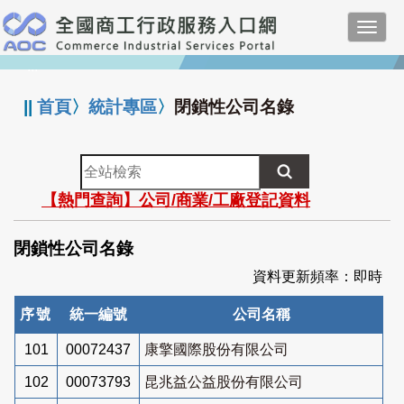
跳
Toggl
到
navig
主
:::
要
內
||
首頁
〉
統計專區
〉
閉鎖性公司名錄
容
全
站
【熱門查詢】公司/商業/工廠登記資料
檢
索
閉鎖性公司名錄
資料更新頻率：即時
序號
統一編號
公司名稱
101
00072437
康擎國際股份有限公司
102
00073793
昆兆益公益股份有限公司