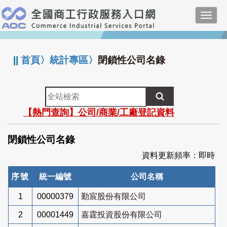
跳
Toggl
到
navig
主
:::
要
內
||
首頁
〉
統計專區
〉
閉鎖性公司名錄
容
全
站
【熱門查詢】公司/商業/工廠登記資料
檢
索
閉鎖性公司名錄
資料更新頻率：即時
序號
統一編號
公司名稱
1
00000379
勤宸股份有限公司
2
00001449
嘉霆投資股份有限公司