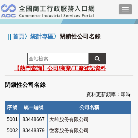
跳
Toggl
到
navig
主
:::
要
內
||
首頁
〉
統計專區
〉
閉鎖性公司名錄
容
全
站
【熱門查詢】公司/商業/工廠登記資料
檢
索
閉鎖性公司名錄
資料更新頻率：即時
序號
統一編號
公司名稱
5001
83448667
大雄股份有限公司
5002
83448879
微客股份有限公司