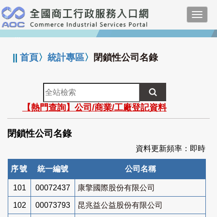
跳
Toggl
到
navig
主
:::
要
內
||
首頁
〉
統計專區
〉
閉鎖性公司名錄
容
全
站
【熱門查詢】公司/商業/工廠登記資料
檢
索
閉鎖性公司名錄
資料更新頻率：即時
序號
統一編號
公司名稱
101
00072437
康擎國際股份有限公司
102
00073793
昆兆益公益股份有限公司