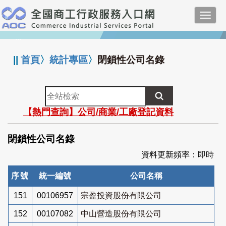
跳
Toggl
到
navig
主
:::
要
內
||
首頁
〉
統計專區
〉
閉鎖性公司名錄
容
全
站
【熱門查詢】公司/商業/工廠登記資料
檢
索
閉鎖性公司名錄
資料更新頻率：即時
序號
統一編號
公司名稱
151
00106957
宗盈投資股份有限公司
152
00107082
中山營造股份有限公司