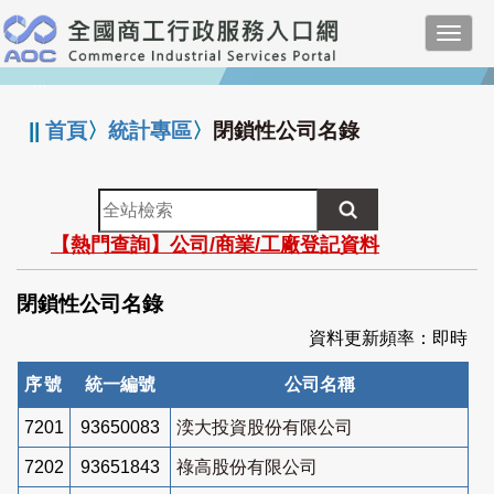
跳
Toggl
到
navig
主
:::
要
內
||
首頁
〉
統計專區
〉
閉鎖性公司名錄
容
全
站
【熱門查詢】公司/商業/工廠登記資料
檢
索
閉鎖性公司名錄
資料更新頻率：即時
序號
統一編號
公司名稱
7201
93650083
湙大投資股份有限公司
7202
93651843
祿高股份有限公司