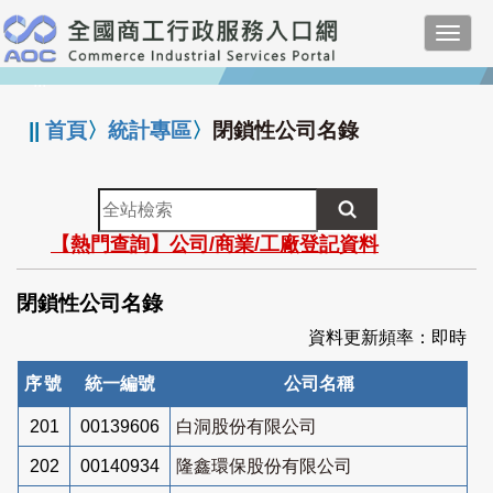
跳
Toggl
到
navig
主
:::
要
內
||
首頁
〉
統計專區
〉
閉鎖性公司名錄
容
全
站
【熱門查詢】公司/商業/工廠登記資料
檢
索
閉鎖性公司名錄
資料更新頻率：即時
序號
統一編號
公司名稱
201
00139606
白洞股份有限公司
202
00140934
隆鑫環保股份有限公司