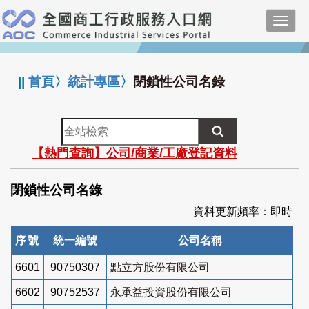
跳
Toggl
到
navig
主
:::
要
內
||
首頁
〉
統計專區
〉
閉鎖性公司名錄
容
全
站
【熱門查詢】公司/商業/工廠登記資料
檢
索
閉鎖性公司名錄
資料更新頻率：即時
序號
統一編號
公司名稱
6601
90750307
點立方股份有限公司
6602
90752537
永承益投資股份有限公司