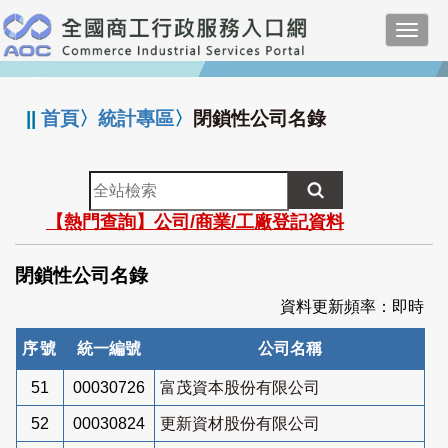
跳
Toggl
到
navig
主
:::
要
內
||
首頁
〉
統計專區
〉
閉鎖性公司名錄
容
全
站
【熱門查詢】公司/商業/工廠登記資料
檢
索
閉鎖性公司名錄
資料更新頻率：即時
序號
統一編號
公司名稱
51
00030726
富茂資本股份有限公司
52
00030824
更新資材股份有限公司