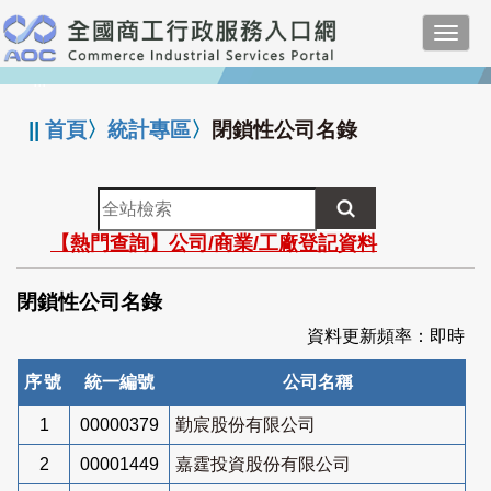
跳
Toggl
到
navig
主
:::
要
內
||
首頁
〉
統計專區
〉
閉鎖性公司名錄
容
全
站
【熱門查詢】公司/商業/工廠登記資料
檢
索
閉鎖性公司名錄
資料更新頻率：即時
序號
統一編號
公司名稱
1
00000379
勤宸股份有限公司
2
00001449
嘉霆投資股份有限公司